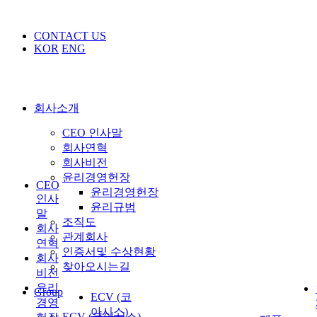
CONTACT US
KOR
ENG
회사소개
CEO 인사말
회사연혁
회사비전
윤리경영헌장
CEO
윤리경영헌장
인사
윤리규범
말
조직도
회사
관계회사
연혁
인증서및 수상현황
회사
찾아오시는길
비전
윤리
Group
ECV (코
경영
아시스)
ECV (코아시스)