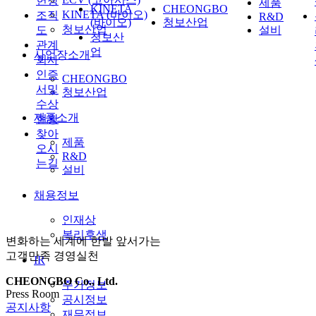
헌장
제품
KINETA
CHEONGBO
KINETA (바이오)
조직
R&D
(바이오)
청보산업
청보산업
도
설비
청보산
관계
업
사업장소개
회사
인증
CHEONGBO
서및
청보산업
수상
제품소개
현황
찾아
제품
오시
R&D
는길
설비
채용정보
인재상
복리후생
변화하는 세계에 한발 앞서가는
고객만족 경영실천
IR
CHEONGBO Co., Ltd.
주가정보
Press Room
공시정보
공지사항
재무정보