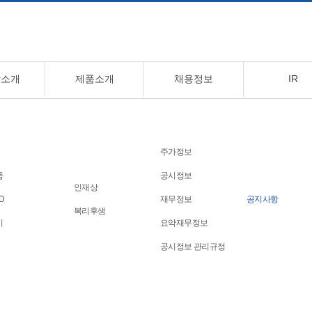
장소개
제품소개
채용정보
IR
변화하는 세계에 한발 앞서가는
주가정보
고객만족 경영실천
품
공시정보
CHEONGBO Co., Ltd.
인재상
D
재무정보
공지사항
복리후생
비
요약재무정보
공시정보 관리규정