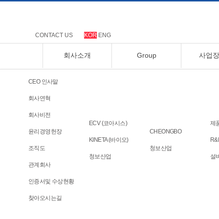
CONTACT US
KOR
ENG
회사소개
Group
사업
CEO 인사말
회사연혁
회사비전
ECV (코아시스)
제
윤리경영헌장
CHEONGBO
KINETA (바이오)
R&
조직도
청보산업
청보산업
설
관계회사
Press Room
인증서및 수상현황
공지사항
찾아오시는길