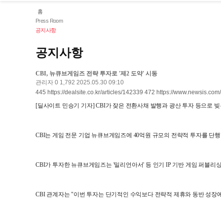
홈
Press Room
공지사항
공지사항
CBI, 뉴큐브게임즈 전략 투자로 '제2 도약' 시동
관리자
0
1,792
2025.05.30 09:10
445
https://dealsite.co.kr/articles/142339
472
https://www.newsis.co
[딜사이트 민승기 기자] CBI가 잦은 전환사채 발행과 광산 투자 등으로 
CBI는 게임 전문 기업 뉴큐브게임즈에 40억원 규모의 전략적 투자를 단행
CBI가 투자한 뉴큐브게임즈는 '밀리언아서' 등 인기 IP 기반 게임 퍼블리
CBI 관계자는 "이번 투자는 단기적인 수익보다 전략적 제휴와 동반 성장에