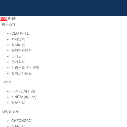
KOR
ENG
회사소개
CEO 인사말
회사연혁
회사비전
윤리경영헌장
조직도
관계회사
인증서및 수상현황
찾아오시는길
Group
ECV (코아시스)
KINETA (바이오)
청보산업
사업장소개
CHEONGBO
청보산업